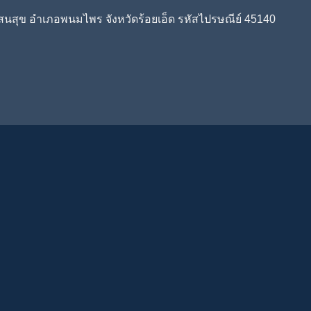
ลแสนสุข อำเภอพนมไพร จังหวัดร้อยเอ็ด รหัสไปรษณีย์ 45140